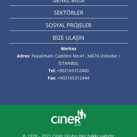
GENEL BİLGİ
SEKTÖRLER
SOSYAL PROJELER
BİZE ULAŞIN
Merkez
Adres:
Paşalimanı Caddesi No:41, 34674 Üsküdar /
İSTANBUL
Tel:
+902165312400
Fax:
+902165312444
© 1978 - 2021 Ciner Grubu Her hakkı saklıdır