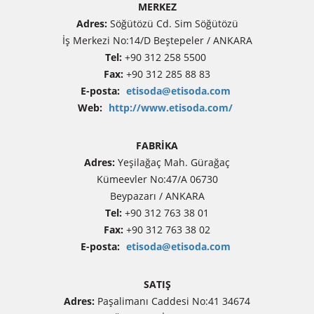
MERKEZ
Adres:
Söğütözü Cd. Sim Söğütözü
İş Merkezi No:14/D Beştepeler / ANKARA
Tel:
+90 312 258 5500
Fax:
+90 312 285 88 83
E-posta:
etisoda@etisoda.com
Web:
http://www.etisoda.com/
FABRİKA
Adres:
Yeşilağaç Mah. Gürağaç
Kümeevler No:47/A 06730
Beypazarı / ANKARA
Tel:
+90 312 763 38 01
Fax:
+90 312 763 38 02
E-posta:
etisoda@etisoda.com
SATIŞ
Adres:
Paşalimanı Caddesi No:41 34674