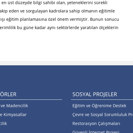
orun farklı dallarına her zaman
Yaşadığımız evreni korumayı ve her şeyin 
 en üst düzeyde bilgi sahibi olan, yeteneklerini sürekli
porcuları teşvik etmiştir.
insanı geliştirmeyi hedefleyen Ciner Grubu
 takip eden ve sorgulayan kadrolara sahip olmanın eğitimle
hedefine u...
 ve dışı eğitim planlamasına özel önem vermiştir. Bunun sonucu
Restorasyon Çalışmaları
erimlilik bu güne kadar aynı sektörlerde yaratılan ölçeklerin
Grubumuz işletme ve tesislerinin yer aldığ
bölgelerinin kalkınmasına, tarih ve kültür
varlıkların...
TÖRLER
SOSYAL PROJELER
 ve Madencilik
Eğitim ve Öğrenime Destek
e Kimyasallar
Çevre ve Sosyal Sorumluluk Pro
ilik
Restorasyon Çalışmaları
Güvenli İnternet Projesi