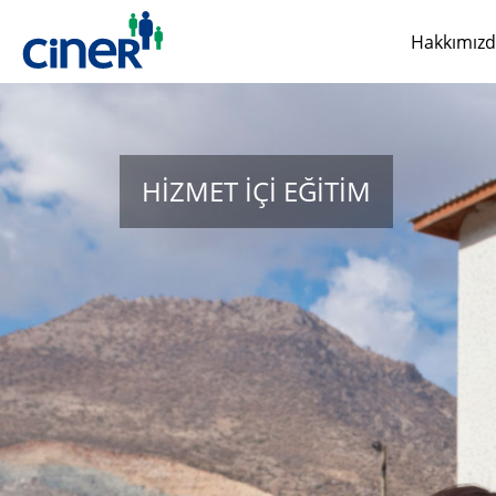
Hakkımız
HİZMET İÇİ EĞİTİM