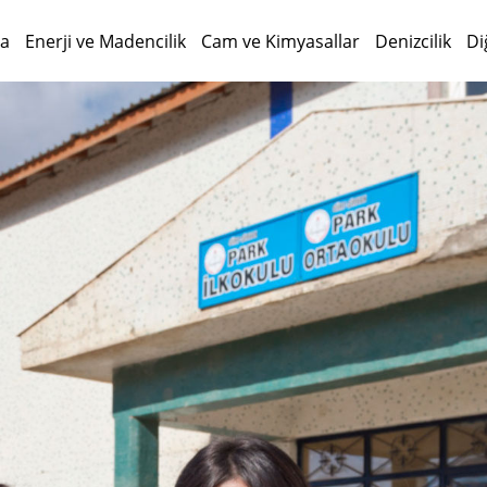
da
Enerji ve Madencilik
Cam ve Kimyasallar
Denizcilik
Di