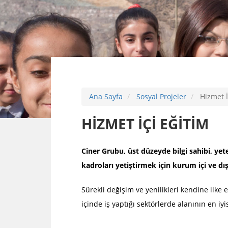
Ana Sayfa
Sosyal Projeler
Hizmet İ
HİZMET İÇİ EĞİTİM
Ciner Grubu, üst düzeyde bilgi sahibi, yet
Eğitim ve Öğrenime Destek
Güvenli İnt
kadroları yetiştirmek için kurum içi ve d
Ciner Grubu, Milli Eğitim’in hizmetine tam donanımlı
Güvenli İnterne
50 okul hediye etmeyi hedeflemiştir. Ayrıca
Gazetesi’nin Mic
Sürekli değişim ve yenilikleri kendine ilk
Türkiye’ni...
önemli bir sosya
içinde iş yaptığı sektörlerde alanının en iyi
Çevre ve Sosyal Sorumluluk Projeleri
Spor Projele