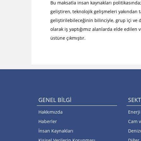
Yaşadığımız evreni korumayı ve her şeyin özü olan
Ciner Grubu, sp
Bu maksatla insan kaynakları politikasında;
insanı geliştirmeyi hedefleyen Ciner Grubu, bu
destek vermiş, s
geliştiren, teknolojik gelişmeleri yakından
hedefine u...
geliştirilebileceğinin bilinciyle, grup içi
Restorasyon Çalışmaları
olarak iş yaptığımız alanlarda elde edilen v
Grubumuz işletme ve tesislerinin yer aldığı yerleşim
üstüne çıkmıştır.
bölgelerinin kalkınmasına, tarih ve kültür
varlıkların...
GENEL BİLGİ
SEK
Hakkımızda
Enerji
Haberler
Cam v
İnsan Kaynakları
Denizc
Kişisel Verilerin Korunması
Diğer