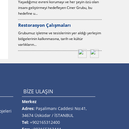
özü olan
Ciner Grubu, sporun farklı dallarına her zaman
Yaşadığımız ev
, bu
destek vermiş, sporcuları teşvik etmiştir.
insanı geliştir
hedefine u...
Restorasyo
ı yerleşim
Grubumuz işletm
bölgelerinin ka
varlıkların...
BİZE ULAŞIN
Merkez
Adres:
Paşalimanı Caddesi No:41,
jeleri
34674 Üsküdar / İSTANBUL
Tel:
+902165312400