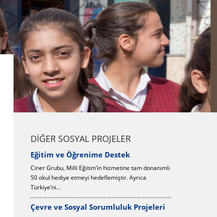
DİĞER SOSYAL PROJELER
Güvenli İnternet Projesi
Eğitim ve 
 donanımlı
Güvenli İnternet Kampanyası, Habertürk
Ciner Grubu, Mi
a
Gazetesi’nin Microsoft ile beraber desteklediği çok
50 okul hediye 
önemli bir sosya...
Türkiye’ni...
jeleri
Spor Projeleri
Çevre ve So