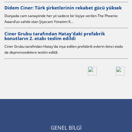
Ciner Grubu'ndan afetzedelere destek
gücü yüksek
Ciner Grubu'nun 65 günde tamamladığı 100 kalıcı prefabrik
n The Phoenix
depremzedelere teslim ediliyor.
Alibaba Grup Başkanı'ndan Ciner Medya Gr
brik
ziyaret
Alibaba Grup Holding Başkanı Michael Evans, Ciner Medya
erin ikinci etabı
nezaket ziyaretinde bulundu. Evans, Ciner ...
GENEL BİLGİ