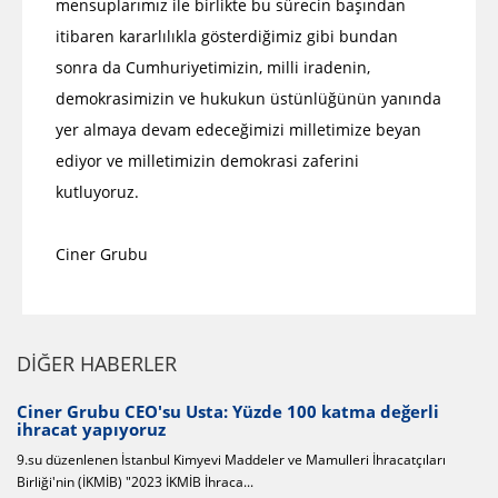
mensuplarımız ile birlikte bu sürecin başından
itibaren kararlılıkla gösterdiğimiz gibi bundan
sonra da Cumhuriyetimizin, milli iradenin,
demokrasimizin ve hukukun üstünlüğünün yanında
yer almaya devam edeceğimizi milletimize beyan
ediyor ve milletimizin demokrasi zaferini
kutluyoruz.
Ciner Grubu
DİĞER HABERLER
a değerli
Ciner Grubu, Türkiye ihracatının şampiyonla
Türkiye İhracatçılar Meclisi tarafından hazırlanan 2022 yılı Tü
İhracatçıları
1000 İhracatçı Firması listesi...