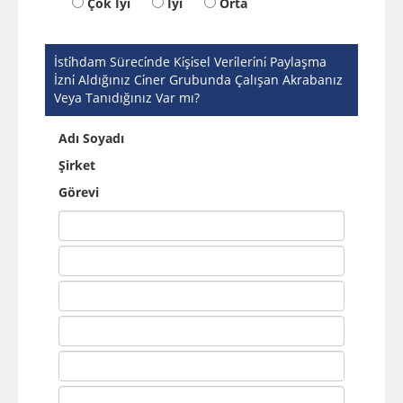
Çok İyi
İyi
Orta
İsti̇hdam Süreci̇nde Ki̇şi̇sel Veri̇leri̇ni̇ Paylaşma
İzni̇ Aldığınız Ci̇ner Grubunda Çalışan Akrabanız
Veya Tanıdığınız Var mı?
Adı Soyadı
Şirket
Görevi